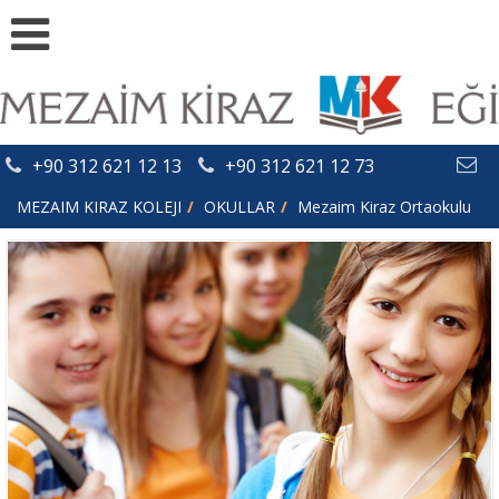
+90 312 621 12 13
+90 312 621 12 73
MEZAIM KIRAZ KOLEJI
OKULLAR
Mezaim Kiraz Ortaokulu