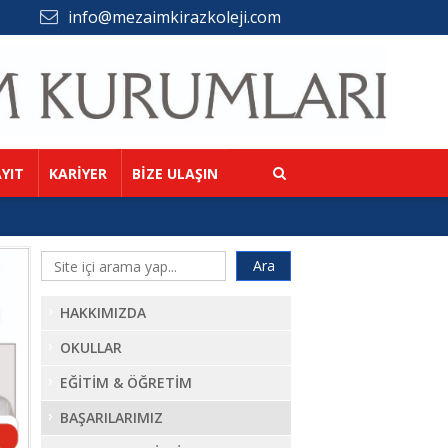
info@mezaimkirazkoleji.com
YIT
KARİYER
BİZE ULAŞIN
HAKKIMIZDA
OKULLAR
EĞİTİM & ÖĞRETİM
BAŞARILARIMIZ