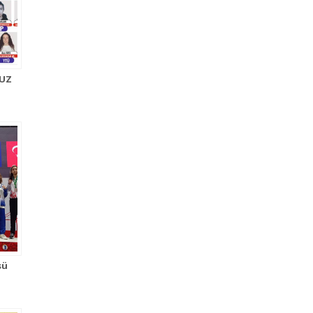
MUZ
sü