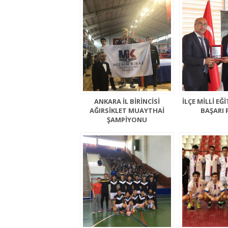
ANKARA İL BİRİNCİSİ
İLÇE MİLLİ E
AĞIRSİKLET MUAYTHAİ
BAŞARI 
ŞAMPİYONU