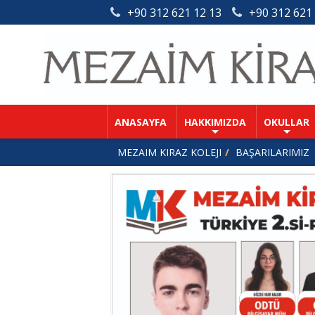
+90 312 621 12 13
+90 312 621
ANASAYFA
HAKKIMIZDA
OKULLAR
MEZAIM KIRAZ KOLEJI
BAŞARILARIMIZ