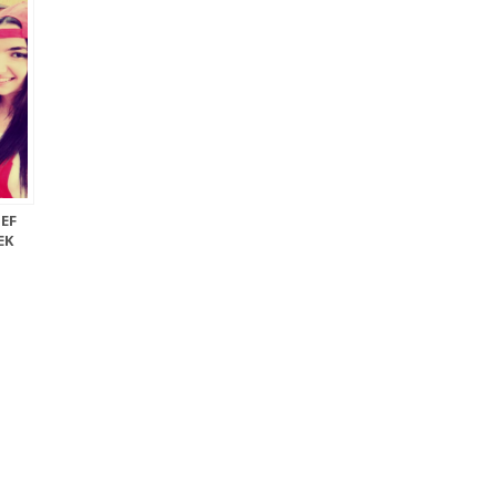
HEF
EK