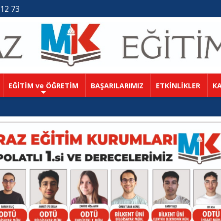
 12 73
EĞİTİM ve ÖĞRETİM
BAŞARILARIMIZ
ETKİNLİKLER
KA