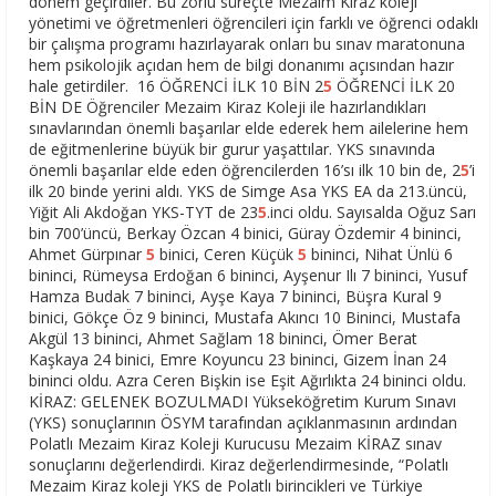
dönem geçirdiler. Bu zorlu süreçte Mezaim Kiraz koleji
yönetimi ve öğretmenleri öğrencileri için farklı ve öğrenci odaklı
bir çalışma programı hazırlayarak onları bu sınav maratonuna
hem psikolojik açıdan hem de bilgi donanımı açısından hazır
hale getirdiler. 16 ÖĞRENCİ İLK 10 BİN 2
5
ÖĞRENCİ İLK 20
BİN DE Öğrenciler Mezaim Kiraz Koleji ile hazırlandıkları
sınavlarından önemli başarılar elde ederek hem ailelerine hem
de eğitmenlerine büyük bir gurur yaşattılar. YKS sınavında
önemli başarılar elde eden öğrencilerden 16’sı ilk 10 bin de, 2
5
’i
ilk 20 binde yerini aldı. YKS de Simge Asa YKS EA da 213.üncü,
Yiğit Ali Akdoğan YKS-TYT de 23
5
.inci oldu. Sayısalda Oğuz Sarı
bin 700’üncü, Berkay Özcan 4 binici, Güray Özdemir 4 bininci,
Ahmet Gürpınar
5
binici, Ceren Küçük
5
bininci, Nihat Ünlü 6
bininci, Rümeysa Erdoğan 6 bininci, Ayşenur Ilı 7 bininci, Yusuf
Hamza Budak 7 bininci, Ayşe Kaya 7 bininci, Büşra Kural 9
binici, Gökçe Öz 9 bininci, Mustafa Akıncı 10 Bininci, Mustafa
Akgül 13 bininci, Ahmet Sağlam 18 bininci, Ömer Berat
Kaşkaya 24 binici, Emre Koyuncu 23 bininci, Gizem İnan 24
bininci oldu. Azra Ceren Bişkin ise Eşit Ağırlıkta 24 bininci oldu.
KİRAZ: GELENEK BOZULMADI Yükseköğretim Kurum Sınavı
(YKS) sonuçlarının ÖSYM tarafından açıklanmasının ardından
Polatlı Mezaim Kiraz Koleji Kurucusu Mezaim KİRAZ sınav
sonuçlarını değerlendirdi. Kiraz değerlendirmesinde, “Polatlı
Mezaim Kiraz koleji YKS de Polatlı birincikleri ve Türkiye