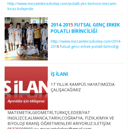
http://www.mezaimkirazkoleji.com/polatli-yks-birincisi-mezaim-
kiraz-kolejinde
2014-201
5
FUTSAL GENÇ ERKEK
POLATLI BİRİNCİLİĞİ
http://www.mezaimkirazkoleji.com/2014-
201
5
-futsal-genc-erkek-polatli-birinciligi
İŞ İLANI
17 YILLIK KAMPÜS HAYATIMIZDA
ÇALIŞACAĞIMIZ
MATEMETİK,GEOMETRİ,TÜRKÇE,EDEBİYAT
İNGİLİZCE,ALMANCA,TARİH,COĞRAFYA, FİZİK,KİMYA VE
BİYOLOJİ BRANŞ ÖĞRETMENLERİ ARIYORUZ.İLETİŞİM:
0
5
32
5
008900 cv: mezsantekders@gmail.com