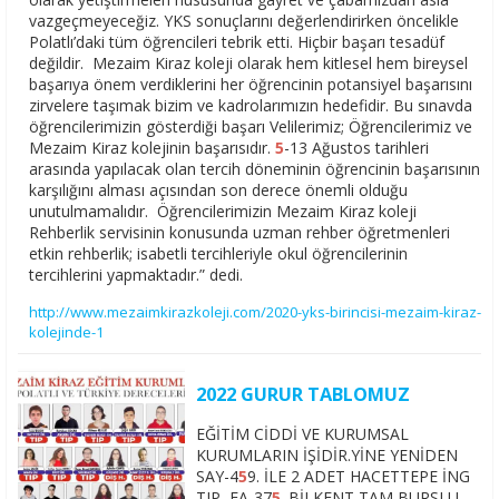
vazgeçmeyeceğiz. YKS sonuçlarını değerlendirirken öncelikle
Polatlı’daki tüm öğrencileri tebrik etti. Hiçbir başarı tesadüf
değildir. Mezaim Kiraz koleji olarak hem kitlesel hem bireysel
başarıya önem verdiklerini her öğrencinin potansiyel başarısını
zirvelere taşımak bizim ve kadrolarımızın hedefidir. Bu sınavda
öğrencilerimizin gösterdiği başarı Velilerimiz; Öğrencilerimiz ve
Mezaim Kiraz kolejinin başarısıdır.
5
-13 Ağustos tarihleri
arasında yapılacak olan tercih döneminin öğrencinin başarısının
karşılığını alması açısından son derece önemli olduğu
unutulmamalıdır. Öğrencilerimizin Mezaim Kiraz koleji
Rehberlik servisinin konusunda uzman rehber öğretmenleri
etkin rehberlik; isabetli tercihleriyle okul öğrencilerinin
tercihlerini yapmaktadır.” dedi.
http://www.mezaimkirazkoleji.com/2020-yks-birincisi-mezaim-kiraz-
kolejinde-1
2022 GURUR TABLOMUZ
EĞİTİM CİDDİ VE KURUMSAL
KURUMLARIN İŞİDİR.YİNE YENİDEN
SAY-4
5
9. İLE 2 ADET HACETTEPE İNG
TIP, EA-37
5
. BİLKENT TAM BURSLU