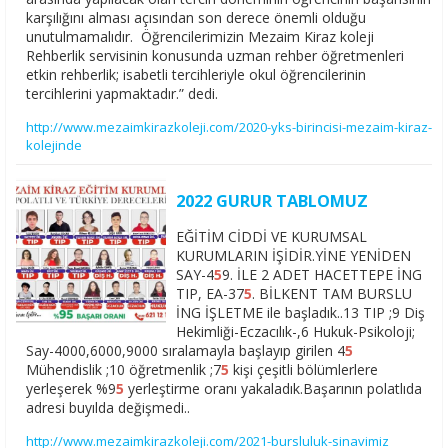
karşılığını alması açısından son derece önemli olduğu
unutulmamalıdır. Öğrencilerimizin Mezaim Kiraz koleji
Rehberlik servisinin konusunda uzman rehber öğretmenleri
etkin rehberlik; isabetli tercihleriyle okul öğrencilerinin
tercihlerini yapmaktadır.” dedi.
http://www.mezaimkirazkoleji.com/2020-yks-birincisi-mezaim-kiraz-
kolejinde
2022 GURUR TABLOMUZ
EĞİTİM CİDDİ VE KURUMSAL
KURUMLARIN İŞİDİR.YİNE YENİDEN
SAY-4
5
9. İLE 2 ADET HACETTEPE İNG
TIP, EA-37
5
. BİLKENT TAM BURSLU
İNG İŞLETME ile başladık..13 TIP ;9 Diş
Hekimliği-Eczacılık-,6 Hukuk-Psikoloji;
Say-4000,6000,9000 sıralamayla başlayıp girilen 4
5
Mühendislik ;10 öğretmenlik ;7
5
kişi çeşitli bölümlerlere
yerleşerek %9
5
yerleştirme oranı yakaladık.Başarının polatlıda
adresi buyılda değişmedi..
http://www.mezaimkirazkoleji.com/2021-bursluluk-sinavimiz