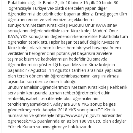
Polatlıbirinciliği; ilk Binde 2 ; ilk 10 binde 16 ; ilk 20 binde 30
;öğrencisiyle Türkiye vePolatlı dereceleri yapan diğer
öğrencilerimizi de tebrik eder başarılar dileriz. Emeğigeçen tüm
öğretmenlerime ve velilerimize teşekkürlerimi
sunuyorum.Mezaim Kiraz koleji Müdürü Onur KAYA sınav
sonuçlarını değerlendirdiMezaim Kiraz koleji Müdürü Onur
KAYA; YKS sonuçlarını değerlendirirkenöncelikle Polatlı’daki tüm
öğrencileri tebrik etti. Hiçbir başarı tesadüf değildir.Mezaim
Kiraz koleji olarak hem kitlesel hem bireysel başarıya önem
verdiklerini heröğrencinin potansiyel başarısını zirvelere
taşımak bizim ve kadrolarımızın hedefidir.Bu sınavda
öğrencilerimizin gösterdiği başarı Mezaim Kiraz kolejinin
başarısıdır7 Ağustos -14 Ağustos tarihleri arasında yapılacak
olan tercih döneminin öğrencininbaşarısının karşılını alması
açısından son derece önemli olduğu
unutulmamalıdır.Öğrencilerimizin Mezaim Kiraz koleji Rehberlik
servisinin konusunda uzman rehberöğretmenleri etkin
rehberlik; isabetli tercihleriyle okul öğrencilerinin
tercihleriniyapmaktadır. Adaylara 2018 YKS sonuç belgesi
gönderilmeyecek. Adaylar 2018 YKS sonuçlarınıTC Kimlik
numaraları ve şifreleriyle http://www.osym.gov.tr adresinden
öğrenecek.YKS puanlarında en az biri 180 ve üstü olan adaylar
Yüksek Kurum sınavınagirmeye hak kazandı.