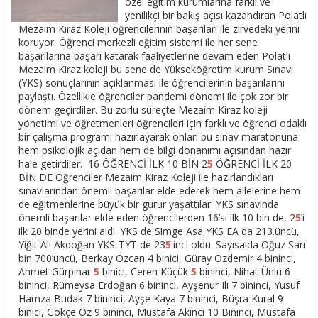
özel eğitim kurumlarına farklı ve
yenilikçi bir bakış açısı kazandıran Polatlı
Mezaim Kiraz Koleji öğrencilerinin başarıları ile zirvedeki yerini
koruyor. Öğrenci merkezli eğitim sistemi ile her sene
başarılarına başarı katarak faaliyetlerine devam eden Polatlı
Mezaim Kiraz koleji bu sene de Yükseköğretim kurum Sınavı
(YKS) sonuçlarının açıklanması ile öğrencilerinin başarılarını
paylaştı. Özellikle öğrenciler pandemi dönemi ile çok zor bir
dönem geçirdiler. Bu zorlu süreçte Mezaim Kiraz koleji
yönetimi ve öğretmenleri öğrencileri için farklı ve öğrenci odaklı
bir çalışma programı hazırlayarak onları bu sınav maratonuna
hem psikolojik açıdan hem de bilgi donanımı açısından hazır
hale getirdiler. 16 ÖĞRENCİ İLK 10 BİN 2
5
ÖĞRENCİ İLK 20
BİN DE Öğrenciler Mezaim Kiraz Koleji ile hazırlandıkları
sınavlarından önemli başarılar elde ederek hem ailelerine hem
de eğitmenlerine büyük bir gurur yaşattılar. YKS sınavında
önemli başarılar elde eden öğrencilerden 16’sı ilk 10 bin de, 2
5
’i
ilk 20 binde yerini aldı. YKS de Simge Asa YKS EA da 213.üncü,
Yiğit Ali Akdoğan YKS-TYT de 23
5
.inci oldu. Sayısalda Oğuz Sarı
bin 700’üncü, Berkay Özcan 4 binici, Güray Özdemir 4 bininci,
Ahmet Gürpınar
5
binici, Ceren Küçük
5
bininci, Nihat Ünlü 6
bininci, Rümeysa Erdoğan 6 bininci, Ayşenur Ilı 7 bininci, Yusuf
Hamza Budak 7 bininci, Ayşe Kaya 7 bininci, Büşra Kural 9
binici, Gökçe Öz 9 bininci, Mustafa Akıncı 10 Bininci, Mustafa