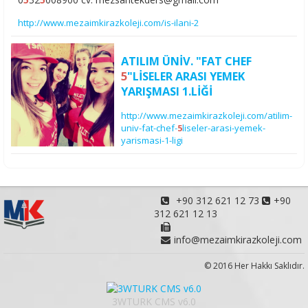
http://www.mezaimkirazkoleji.com/is-ilani-2
ATILIM ÜNİV. "FAT CHEF
5
"LİSELER ARASI YEMEK
YARIŞMASI 1.LİĞİ
http://www.mezaimkirazkoleji.com/atilim-
univ-fat-chef-
5
liseler-arasi-yemek-
yarismasi-1-ligi
+90 312 621 12 73
+90
312 621 12 13
info@mezaimkirazkoleji.com
© 2016 Her Hakkı Saklıdır.
3WTURK CMS v6.0