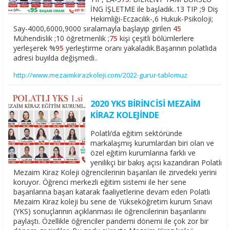
İNG İŞLETME ile başladık..13 TIP ;9 Diş
Hekimliği-Eczacılık-,6 Hukuk-Psikoloji;
Say-4000,6000,9000 sıralamayla başlayıp girilen 4
5
Mühendislik ;10 öğretmenlik ;7
5
kişi çeşitli bölümlerlere
yerleşerek %9
5
yerleştirme oranı yakaladık.Başarının polatlıda
adresi buyılda değişmedi..
http://www.mezaimkirazkoleji.com/2022-gurur-tablomuz
2020 YKS BİRİNCİSİ MEZAİM
KİRAZ KOLEJİNDE
Polatlı’da eğitim sektöründe
markalaşmış kurumlardan biri olan ve
özel eğitim kurumlarına farklı ve
yenilikçi bir bakış açısı kazandıran Polatlı
Mezaim Kiraz Koleji öğrencilerinin başarıları ile zirvedeki yerini
koruyor. Öğrenci merkezli eğitim sistemi ile her sene
başarılarına başarı katarak faaliyetlerine devam eden Polatlı
Mezaim Kiraz koleji bu sene de Yükseköğretim kurum Sınavı
(YKS) sonuçlarının açıklanması ile öğrencilerinin başarılarını
paylaştı. Özellikle öğrenciler pandemi dönemi ile çok zor bir