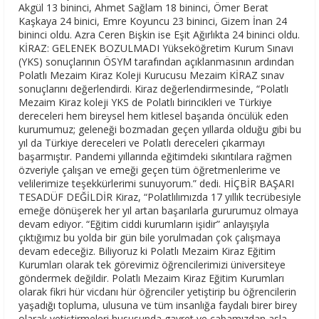
Akgül 13 bininci, Ahmet Sağlam 18 bininci, Ömer Berat
Kaşkaya 24 binici, Emre Koyuncu 23 bininci, Gizem İnan 24
bininci oldu. Azra Ceren Bişkin ise Eşit Ağırlıkta 24 bininci oldu.
KİRAZ: GELENEK BOZULMADI Yükseköğretim Kurum Sınavı
(YKS) sonuçlarının ÖSYM tarafından açıklanmasının ardından
Polatlı Mezaim Kiraz Koleji Kurucusu Mezaim KİRAZ sınav
sonuçlarını değerlendirdi. Kiraz değerlendirmesinde, “Polatlı
Mezaim Kiraz koleji YKS de Polatlı birincikleri ve Türkiye
dereceleri hem bireysel hem kitlesel başarıda öncülük eden
kurumumuz; geleneği bozmadan geçen yıllarda olduğu gibi bu
yıl da Türkiye dereceleri ve Polatlı dereceleri çıkarmayı
başarmıştır. Pandemi yıllarında eğitimdeki sıkıntılara rağmen
özveriyle çalışan ve emeği geçen tüm öğretmenlerime ve
velilerimize teşekkürlerimi sunuyorum.” dedi. HİÇBİR BAŞARI
TESADÜF DEĞİLDİR Kiraz, “Polatlılımızda 17 yıllık tecrübesiyle
emeğe dönüşerek her yıl artan başarılarla gururumuz olmaya
devam ediyor. “Eğitim ciddi kurumların işidir” anlayışıyla
çıktığımız bu yolda bir gün bile yorulmadan çok çalışmaya
devam edeceğiz. Biliyoruz ki Polatlı Mezaim Kiraz Eğitim
Kurumları olarak tek görevimiz öğrencilerimizi üniversiteye
göndermek değildir. Polatlı Mezaim Kiraz Eğitim Kurumları
olarak fikri hür vicdanı hür öğrenciler yetiştirip bu öğrencilerin
yaşadığı topluma, ulusuna ve tüm insanlığa faydalı birer birey
olarak yetiştirmeleri hususunda gayret ve çabamızdan asla