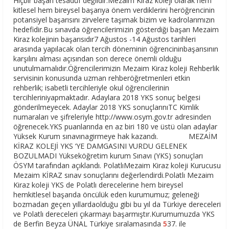
Hiçbir başarı tesadüf değildir.Mezaim Kiraz koleji olarak hem
kitlesel hem bireysel başarıya önem verdiklerini heröğrencinin
potansiyel başarısını zirvelere taşımak bizim ve kadrolarımızın
hedefidir.Bu sınavda öğrencilerimizin gösterdiği başarı Mezaim
Kiraz kolejinin başarısıdır7 Ağustos -14 Ağustos tarihleri
arasında yapılacak olan tercih döneminin öğrencininbaşarısının
karşılını alması açısından son derece önemli olduğu
unutulmamalıdır.Öğrencilerimizin Mezaim Kiraz koleji Rehberlik
servisinin konusunda uzman rehberöğretmenleri etkin
rehberlik; isabetli tercihleriyle okul öğrencilerinin
tercihleriniyapmaktadır. Adaylara 2018 YKS sonuç belgesi
gönderilmeyecek. Adaylar 2018 YKS sonuçlarınıTC Kimlik
numaraları ve şifreleriyle http://www.osym.gov.tr adresinden
öğrenecek.YKS puanlarında en az biri 180 ve üstü olan adaylar
Yüksek Kurum sınavınagirmeye hak kazandı. MEZAİM
KİRAZ KOLEJİ YKS ‘YE DAMGASINI VURDU GELENEK
BOZULMADI Yükseköğretim kurum Sınavı (YKS) sonuçları
ÖSYM tarafından açıklandı. PolatlıMezaim Kiraz koleji Kurucusu
Mezaim KİRAZ sınav sonuçlarını değerlendirdi.Polatlı Mezaim
Kiraz koleji YKS de Polatlı derecelerine hem bireysel
hemkitlesel başarıda öncülük eden kurumumuz; geleneği
bozmadan geçen yıllardaolduğu gibi bu yıl da Türkiye dereceleri
ve Polatlı dereceleri çıkarmayı başarmıştır.Kurumumuzda YKS
de Berfin Beyza ÜNAL Türkiye sıralamasında
5
37. ile