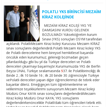
POLATLI YKS BİRİNCİSİ MEZAİM
KİRAZ KOLEJİNDE
MEZAİM KİRAZ KOLEJİ YKS ‘YE
DAMGASINI VURDU GELENEK
BOZULMADI Yükseköğretim kurum
Sınavı (YKS) sonuçları ÖSYM tarafından
açıklandı. PolatlıMezaim Kiraz koleji Kurucusu Mezaim KİRAZ
sınav sonuçlarını değerlendirdi.Polatlı Mezaim Kiraz koleji YKS
de Polatlı derecelerine hem bireysel hemkitlesel başarıda
öncülük eden kurumumuz; geleneği bozmadan geçen
yıllardaolduğu gibi bu yıl da Türkiye dereceleri ve Polatlı
dereceleri çıkarmayı başarmıştır.Kurumumuzda YKS de Berfin
Beyza ÜNAL Türkiye sıralamasında
5
37. ile Polatlıbirinciliği; ilk
Binde 2 ; ilk 10 binde 16 ; ilk 20 binde 30 ;öğrencisiyle Türkiye
vePolatlı dereceleri yapan diğer öğrencilerimizi de tebrik eder
başarılar dileriz. Emeğigeçen tüm öğretmenlerime ve
velilerimize teşekkürlerimi sunuyorum.Mezaim Kiraz koleji
Müdürü Onur KAYA sınav sonuçlarını değerlendirdiMezaim
Kiraz koleji Müdürü Onur KAYA; YKS sonuçlarını
değerlendirirkenöncelikle Polatlı’daki tüm öğrencileri tebrik etti.